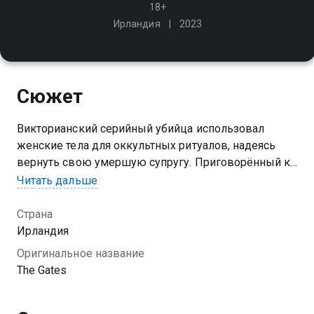
18+
Ирландия
2023
Сюжет
Викторианский серийный убийца использовал
женские тела для оккультных ритуалов, надеясь
вернуть свою умершую супругу. Приговорённый к
казни на электрическом стуле, он проклял тюрьму и
Читать дальше
всех в ней
Страна
Ирландия
Оригинальное название
The Gates