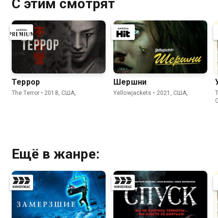
С этим смотрят
Террор
Шершни
The Terror • 2018, США,
Yellowjackets • 2021, США,
T
Ещё в жанре: