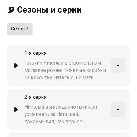
против вы можете совершенно бесплатно в
Сезоны и серии
хорошем HD качестве на Казахтелеком
Сезон 1
1-я серия
Грузчик Николай в строительном
магазине роняет тяжёлые коробки
на клиентку Наталью. Её мать
Тамара Игоревна хочет засудить
магазин. Тогда у бедолаги
2-я серия
рождается "гениальный план"
спасения: приударить за Натальей
Николай вынужденно начинает
ухаживать за Натальей,
придумывая, как вернее
расположить её к себе