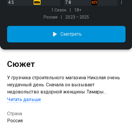
4.5
7.8
1 Сезон
18+
Россия
2023 – 2025
Смотреть
Сюжет
У грузчика строительного магазина Николая очень
неудачный день. Сначала он вызывает
недовольство вздорной женщины Тамары
Игоревны и её мужа, отставного генерала Сергея
Читать дальше
Геннадьевича, а затем и вовсе роняет тяжёлые
коробки на голову их дочери Натальи
Страна
Россия
Посмотреть онлайн 1 сезон сериала Мама будет