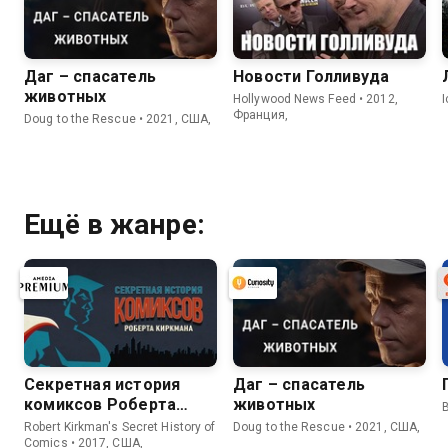
Даг – спасатель
Новости Голливуда
животных
Hollywood News Feed • 2012,
Франция,
Doug to the Rescue • 2021, США,
Ещё в жанре:
Секретная история
Даг – спасатель
комиксов Роберта
животных
B
Киркмана
Robert Kirkman's Secret History of
Doug to the Rescue • 2021, США,
Comics • 2017, США,