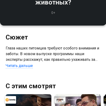
животных?
0+
Сюжет
Глаза наших питомцев требуют особого внимания и
заботы. В новом выпуске программы наши
эксперты расскажут, как правильно ухаживать за
глазами ваших любимых животных, чтобы
Читать дальше
предотвратить возможные проблемы со зрением
С этим смотрят