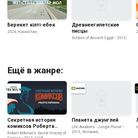
Берекет кілті-еңбек
Древнеегипетские
писцы
2024, Казахстан,
Scribes of Ancient Egypt • 2013,
Ещё в жанре:
Секретная история
Планета джунглей
комиксов Роберта
Life Awakens - Jungle Planet •
Киркмана
2015, Испания,
Robert Kirkman's Secret History of
Comics • 2017, США,