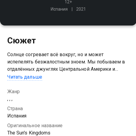
12+
Испания
2021
Сюжет
Солнце согревает всё вокруг, но и может
испепелять безжалостным зноем. Мы побываем в
отдалённых джунглях Центральной Америки и
засушливых землях Австралии и Намибии, чтобы
Читать дальше
увидеть, как дикая природа сумела приспособиться
к меняющейся природе вокруг
Жанр
, , ,
Страна
Испания
Оригинальное название
The Sun's Kingdoms