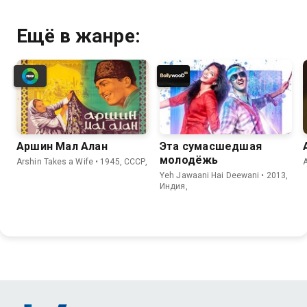
Ещё в жанре:
Аршин Мал Алан
Эта сумасшедшая
молодёжь
Arshin Takes a Wife • 1945, СССР,
A
Yeh Jawaani Hai Deewani • 2013,
Индия,