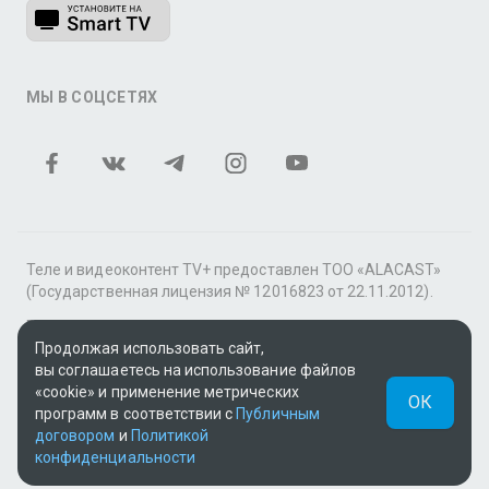
МЫ В СОЦСЕТЯХ
Теле и видеоконтент TV+ предоставлен ТОО «ALACAST»
(Государственная лицензия № 12016823 от 22.11.2012).
В рамках услуги «Видео по подписке» для «Пакета
фильмов и сериалов tv+» контент предоставляется
Продолжая использовать сайт,
онлайн-кинотеатром MEGOGO.
вы соглашаетесь на использование файлов
«cookie» и применение метрических
ОК
Поддержка: tvplus@telecom.kz
программ в соответствии с
Публичным
договором
и
Политикой
UUID: fcd952ee-2eee-4108-890d-3f3c0ac3a19a
конфиденциальности
v3.9.15
|
SSR