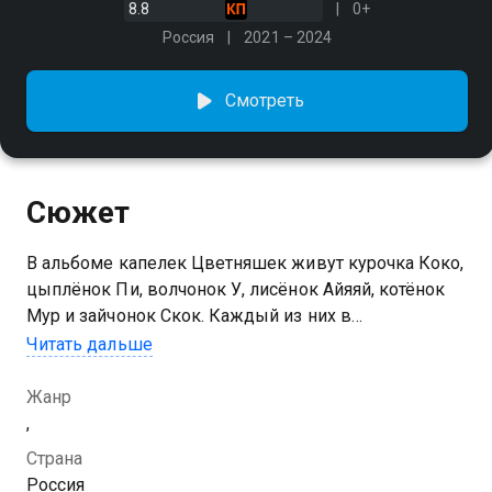
8.8
0+
Россия
2021 – 2024
Смотреть
Сюжет
В альбоме капелек Цветняшек живут курочка Коко,
цыплёнок Пи, волчонок У, лисёнок Айяяй, котёнок
Мур и зайчонок Скок. Каждый из них в
интерактивной форме развивает разные навыки
Читать дальше
малыша - социальные, интеллектуальные,
физические, сенсорные и другие
Жанр
,
Страна
Россия