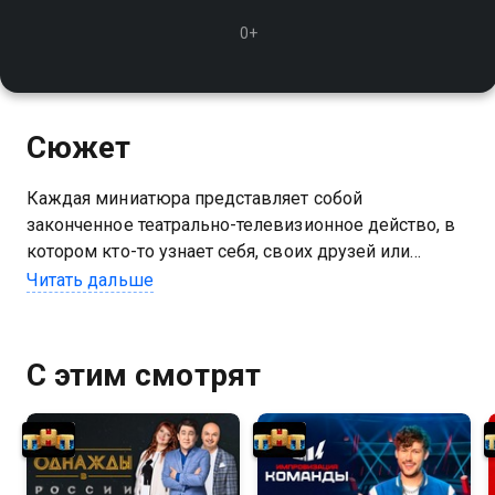
0+
Сюжет
Каждая миниатюра представляет собой
законченное театрально-телевизионное действо, в
котором кто-то узнает себя, своих друзей или
соседей и с улыбкой и смехом посмотрит на
Читать дальше
житейские ситуации
С этим смотрят