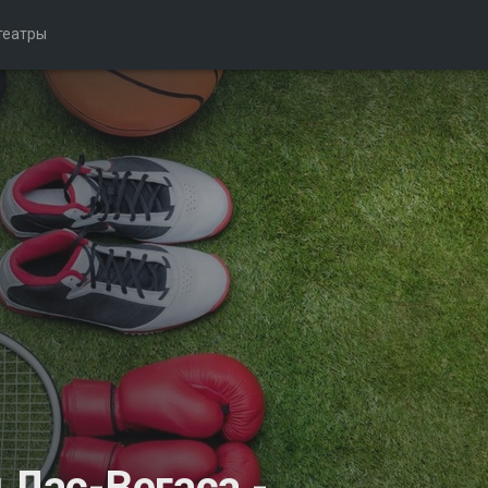
театры
 Лас-Вегаса -