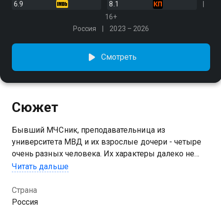
6.9
8.1
16+
Россия
2023 – 2026
Смотреть
Сюжет
Бывший МЧСник, преподавательница из
университета МВД и их взрослые дочери - четыре
очень разных человека. Их характеры далеко не
совпадают, но на каждый праздник они неизменно
Читать дальше
собираются вместе
Страна
Посмотреть онлайн 3 сезон сериала Праздники вы
Россия
можете совершенно бесплатно в хорошем HD