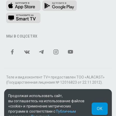
МЫ В СОЦСЕТЯХ
Теле и видеоконтент TV+ предоставлен ТОО «ALACAST»
(Государственная лицензия № 12016823 от 22.11.2012).
В рамках услуги «Видео по подписке» для «Пакета
Продолжая использовать сайт,
фильмов и сериалов tv+» контент предоставляется
вы соглашаетесь на использование файлов
онлайн-кинотеатром MEGOGO.
«cookie» и применение метрических
ОК
Поддержка: tvplus@telecom.kz
программ в соответствии с
Публичным