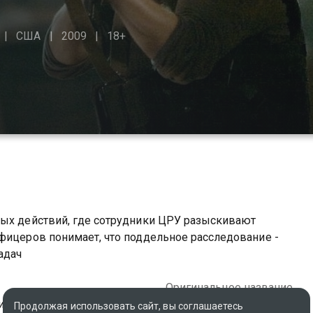
США
2009
18+
ных действий, где сотрудники ЦРУ разыскивают
фицеров понимает, что поддельное расследование -
адач
Оригинальное название
икобритания, Япония,
Green Zone
Продолжая использовать сайт, вы соглашаетесь