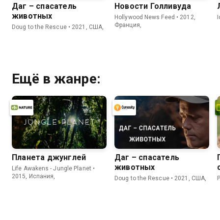
Даг – спасатель
Новости Голливуда
животных
Hollywood News Feed • 2012,
Франция,
Doug to the Rescue • 2021, США,
Ещё в жанре:
Планета джунглей
Даг – спасатель
животных
Life Awakens - Jungle Planet •
2015, Испания,
Doug to the Rescue • 2021, США,
P