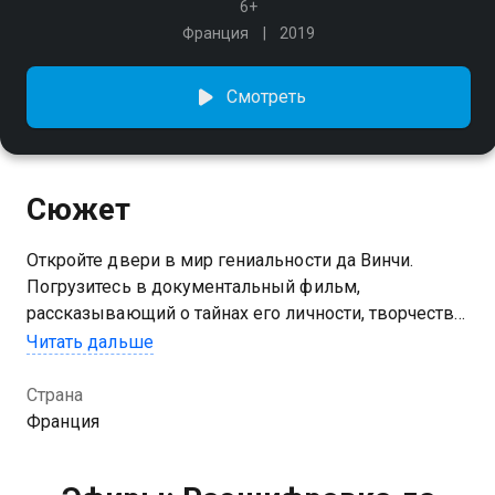
6+
Франция
2019
Смотреть
Сюжет
Откройте двери в мир гениальности да Винчи.
Погрузитесь в документальный фильм,
рассказывающий о тайнах его личности, творчестве
и удивительной жизни. Раскройте завесу над
Читать дальше
великим умом эпохи Возрождения и ощутите его
влияние на искусство и науку
Страна
Франция