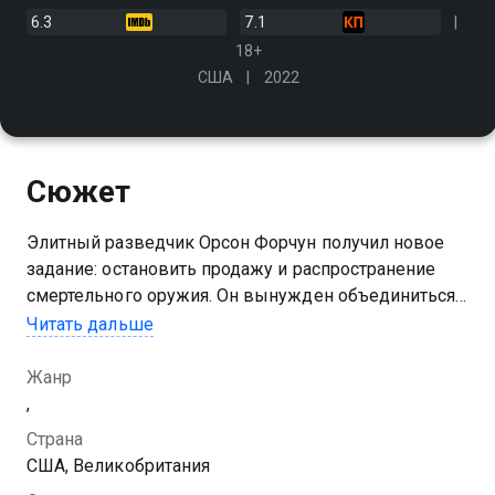
6.3
7.1
18+
США
2022
Сюжет
Элитный разведчик Орсон Форчун получил новое
задание: остановить продажу и распространение
смертельного оружия. Он вынужден объединиться с
лучшими оперативниками мира, а также с
Читать дальше
известным киноактёром, который предоставит
группе убедительное прикрытие
Жанр
,
Страна
США, Великобритания