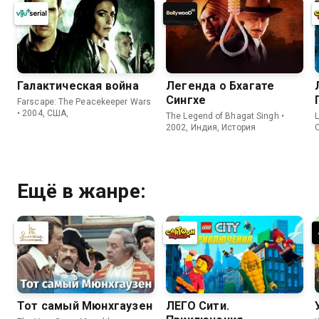
Галактическая война
Легенда о Бхагате
Сингхе
Farscape: The Peacekeeper Wars
• 2004, США,
The Legend of Bhagat Singh •
L
2002, Индия, История
Ещё в жанре:
Тот самый Мюнхгаузен
ЛЕГО Сити.