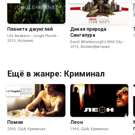
Планета джунглей
Дикая природа
Сингапура
Life Awakens - Jungle Planet •
2015, Испания,
David Attenborough's Wild City •
2016, Великобритания,
Ещё в жанре: Криминал
Помни
Леон
2000, США, Криминал
1994, США, Криминал
C