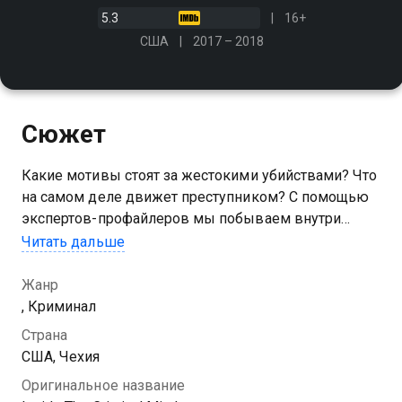
5.3
16+
США
2017 – 2018
Сюжет
Какие мотивы стоят за жестокими убийствами? Что
на самом деле движет преступником? С помощью
экспертов-профайлеров мы побываем внутри
криминального разума и узнаем ответы на эти
Читать дальше
волнующие вопросы
Жанр
Посмотреть онлайн 1 сезон сериала Внутри
, Криминал
криминального разума вы можете совершенно
Страна
бесплатно в хорошем HD качестве на Казахтелеком
США, Чехия
Оригинальное название