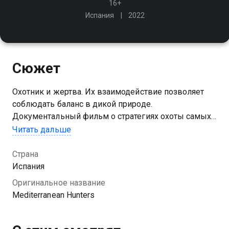
16+
Испания
2022
Сюжет
Охотник и жертва. Их взаимодействие позволяет
соблюдать баланс в дикой природе.
Документальный фильм о стратегиях охоты самых
опасных европейских хищников и тактиках,
Читать дальше
используемых жертвами ради спасения
Страна
Испания
Оригинальное название
Mediterranean Hunters