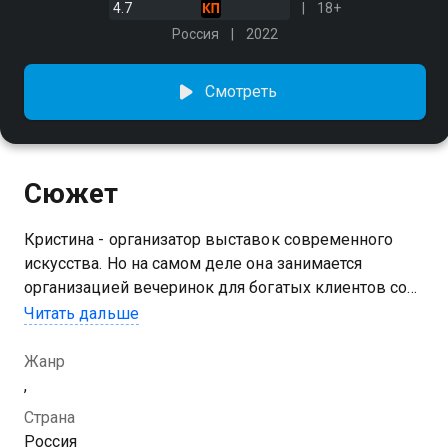
4.7
18+
Россия
2022
Смотреть
Сюжет
Кристина - организатор выставок современного
искусства. Но на самом деле она занимается
организацией вечеринок для богатых клиентов со
всего мира. В её подчинении находятся десятки
Читать дальше
девушек, а проблем постоянно подкидывают
спецслужбы и полиция
Жанр
,
Страна
Россия