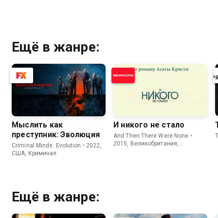
Ещё в жанре:
Мыслить как
И никого не стало
преступник: Эволюция
And Then There Were None •
T
2015, Великобритания,
Criminal Minds: Evolution • 2022,
Криминал
США, Криминал
Ещё в жанре: