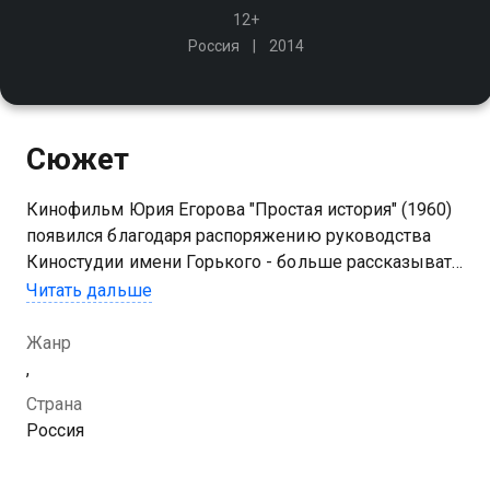
12+
Россия
2014
Сюжет
Кинофильм Юрия Егорова "Простая история" (1960)
появился благодаря распоряжению руководства
Киностудии имени Горького - больше рассказывать
о колхозниках и сельской жизни. Нонна Мордюкова
Читать дальше
знала эту жизнь хорошо. Её мама была
председателем колхоза
Жанр
,
Страна
Россия