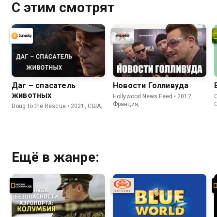
С этим смотрят
Даг – спасатель
Новости Голливуда
животных
Hollywood News Feed • 2012,
C
Франция,
Doug to the Rescue • 2021, США,
Ещё в жанре: