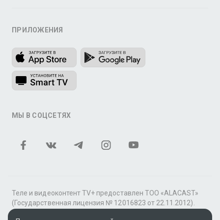
ПРИЛОЖЕНИЯ
МЫ В СОЦСЕТЯХ
Теле и видеоконтент TV+ предоставлен ТОО «ALACAST»
(Государственная лицензия № 12016823 от 22.11.2012).
В рамках услуги «Видео по подписке» для «Пакета