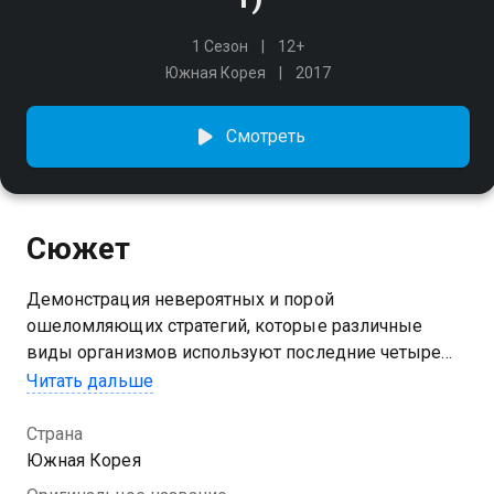
1 Сезон
12+
Южная Корея
2017
Смотреть
Сюжет
Демонстрация невероятных и порой
ошеломляющих стратегий, которые различные
виды организмов используют последние четыре
миллиарда лет, чтобы произвести потомство в
Читать дальше
битве за выживание
Страна
Посмотреть онлайн 1 сезон сериала Стратегия
Южная Корея
выживания вы можете совершенно бесплатно в