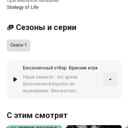
Оригинальное название
хорошем HD качестве на Казахтелеком
Strategy of Life
Сезоны и серии
Сезон 1
Бесконечный отбор: Брачная игра
Наша планета - это арена
бесконечной борьбы за
выживание. Множество
удивительных живых существ
вынуждены приспосабливаться к
суровым условиям меняющегося
С этим смотрят
климата, и лишь сильнейшие
смогут победить в этой схватке и