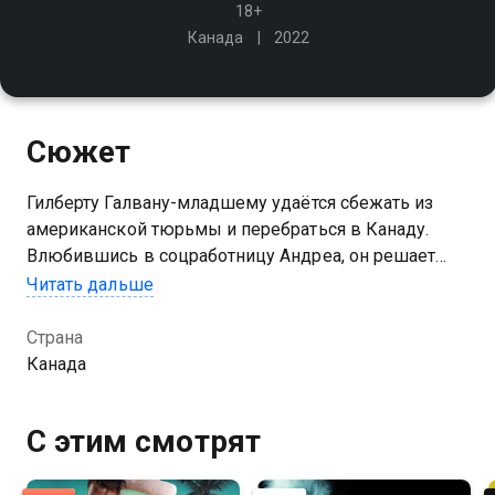
18+
Канада
2022
Сюжет
Гилберту Галвану-младшему удаётся сбежать из
американской тюрьмы и перебраться в Канаду.
Влюбившись в соцработницу Андреа, он решает
начать грабить банки, чтобы она ни в чём не
Читать дальше
нуждалась. Вести двойную жизнь оказывается
непросто
Страна
Канада
С этим смотрят