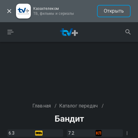
Казахтелеком
Открыть
ТВ, фильмы и сериалы
Главная
/
Каталог передач
/
Бандит
6.3
7.2