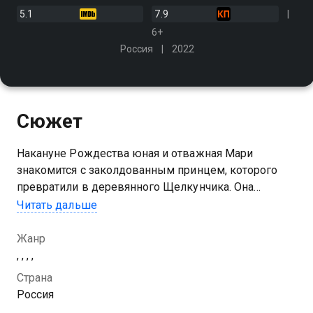
5.1
7.9
6+
Россия
2022
Сюжет
Накануне Рождества юная и отважная Мари
знакомится с заколдованным принцем, которого
превратили в деревянного Щелкунчика. Она
помогает ему спасти волшебное королевство,
Читать дальше
захваченное крысами
Жанр
, , , ,
Страна
Россия