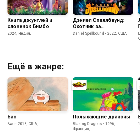
Книга джунглей и
Дэниел Спеллбаунд:
слоненок Бимбо
Охотник за
волшебством
2024, Индия,
Daniel Spellbound • 2022, США,
L
Ещё в жанре:
Бао
Полыхающие драконы
Bao • 2018, США,
Blazing Dragons • 1996,
Франция,