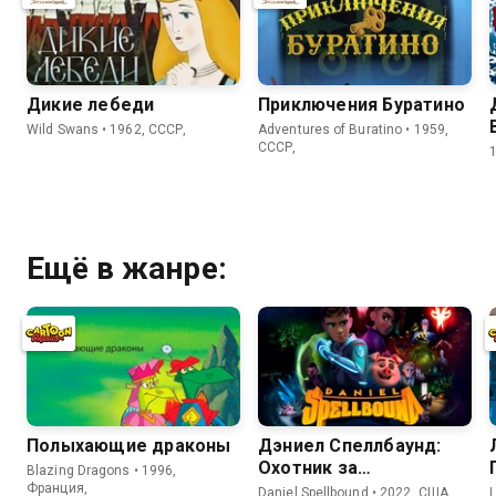
Дикие лебеди
Приключения Буратино
Wild Swans • 1962, СССР,
Adventures of Buratino • 1959,
СССР,
Ещё в жанре:
Полыхающие драконы
Дэниел Спеллбаунд:
Охотник за
Blazing Dragons • 1996,
волшебством
Франция,
Daniel Spellbound • 2022, США,
L