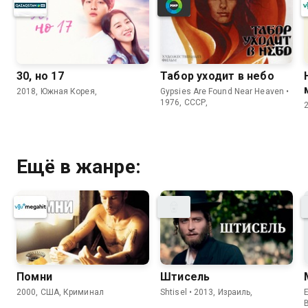
30, но 17
Табор уходит в небо
2018, Южная Корея,
Gypsies Are Found Near Heaven •
1976, СССР,
Ещё в жанре:
Помни
Штисель
2000, США, Криминал
Shtisel • 2013, Израиль,
E