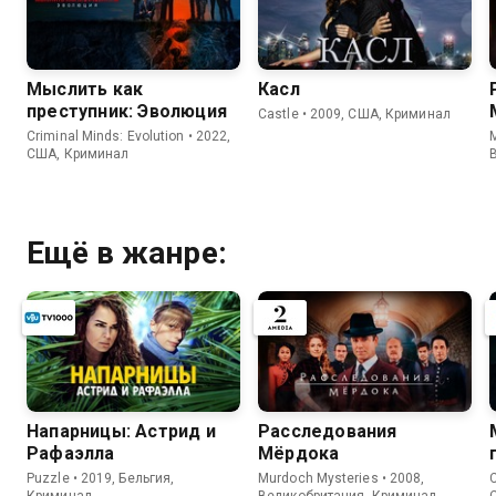
Мыслить как
Касл
преступник: Эволюция
Castle • 2009, США, Криминал
Criminal Minds: Evolution • 2022,
США, Криминал
Ещё в жанре:
Напарницы: Астрид и
Расследования
Рафаэлла
Мёрдока
Puzzle • 2019, Бельгия,
Murdoch Mysteries • 2008,
C
Криминал
Великобритания, Криминал