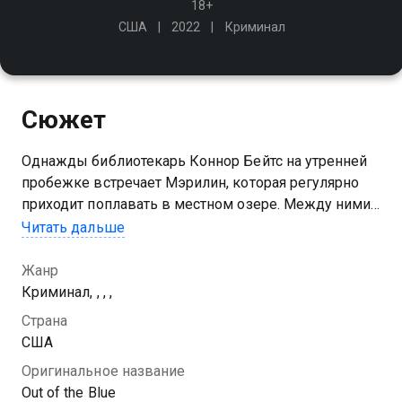
18+
США
2022
Криминал
Сюжет
Однажды библиотекарь Коннор Бейтс на утренней
пробежке встречает Мэрилин, которая регулярно
приходит поплавать в местном озере. Между ними
сразу же пробегает искра, вот только прекрасная
Читать дальше
незнакомка оказывается замужем
Жанр
Криминал, , , ,
Страна
США
Оригинальное название
Out of the Blue