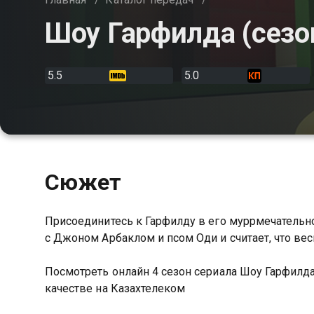
Шоу Гарфилда (сезо
5.5
5.0
Сюжет
Присоединитесь к Гарфилду в его муррмечательно
с Джоном Арбаклом и псом Оди и считает, что вес
Посмотреть онлайн 4 сезон сериала Шоу Гарфил
качестве на Казахтелеком