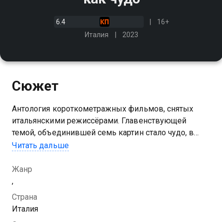
6.4
16+
Италия
2023
Сюжет
Антология короткометражных фильмов, снятых
итальянскими режиссёрами. Главенствующей
темой, объединившей семь картин стало чудо, в
которое так важно продолжать верить независимо
Читать дальше
от возраста и обстоятельств жизни
Жанр
,
Страна
Италия