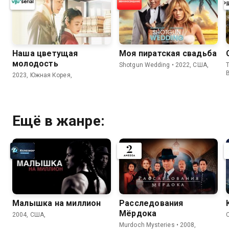
Наша цветущая
Моя пиратская свадьба
молодость
Shotgun Wedding • 2022, США,
T
2023, Южная Корея,
Ещё в жанре:
Малышка на миллион
Расследования
Мёрдока
2004, США,
Murdoch Mysteries • 2008,