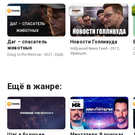
Даг – спасатель
Новости Голливуда
животных
Hollywood News Feed • 2012,
C
Франция,
Doug to the Rescue • 2021, США,
Ещё в жанре:
Шаг в будущее
Мечтатели: В поисках