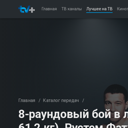
Главная
ТВ каналы
Лучшее на ТВ
Кино
Главная
/
Каталог передач
/
8-раундовый бой в л
61,2 кг). Рустем Фат