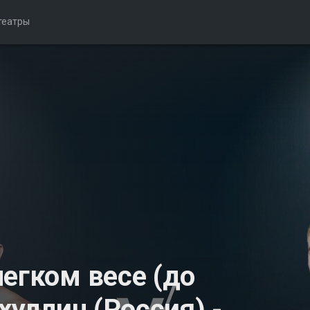
театры
егком весе (до
хуллин (Россия) -