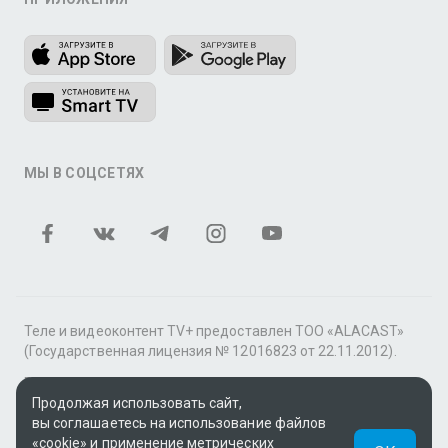
МЫ В СОЦСЕТЯХ
Теле и видеоконтент TV+ предоставлен ТОО «ALACAST»
(Государственная лицензия № 12016823 от 22.11.2012).
В рамках услуги «Видео по подписке» для «Пакета
Продолжая использовать сайт,
фильмов и сериалов tv+» контент предоставляется
вы соглашаетесь на использование файлов
онлайн-кинотеатром MEGOGO.
«cookie» и применение метрических