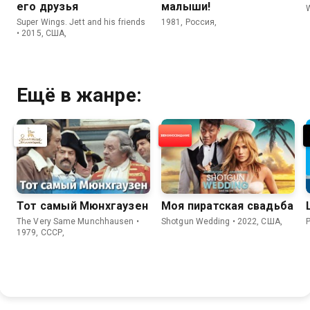
его друзья
малыши!
W
Super Wings. Jett and his friends
1981, Россия,
• 2015, США,
Ещё в жанре:
Тот самый Мюнхгаузен
Моя пиратская свадьба
The Very Same Munchhausen •
Shotgun Wedding • 2022, США,
P
1979, СССР,