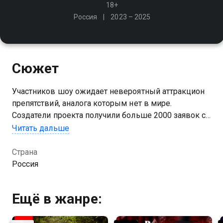
18+
Россия
2023 – 2025
Сюжет
Участников шоу ожидает невероятный аттракцион
препятствий, аналога которым нет в мире.
Создатели проекта получили больше 2000 заявок со
всей России. В итоге в борьбу вступили 175
Читать дальше
участников
Страна
Посмотреть онлайн 1 сезон сериала Суперниндзя
Россия
вы можете совершенно бесплатно в хорошем HD
качестве на Казахтелеком
Ещё в жанре: