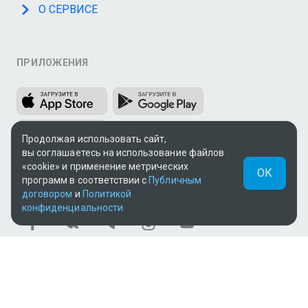
О СЕРВИСЕ
ПРИЛОЖЕНИЯ
Продолжая использовать сайт,
вы соглашаетесь на использование файлов
«cookie» и применение метрических
ОК
программ в соответствии с
Публичным
МЫ В СОЦСЕТЯХ
договором
и
Политикой
конфиденциальности
Теле и видеоконтент TV+ предоставлен ТОО «ALACAST»
(Государственная лицензия № 12016823 от 22.11.2012).