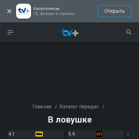
Казахтелеком
Открыть
ТВ, фильмы и сериалы
Главная
/
Каталог передач
/
В ловушке
4.1
5.9