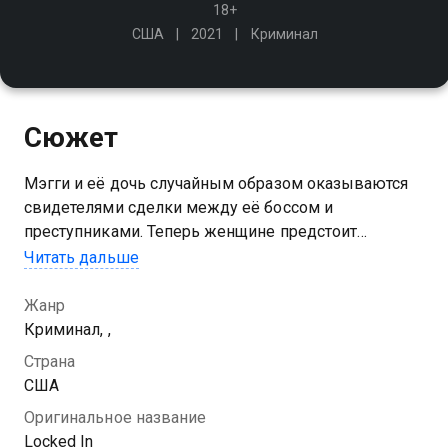
18+
США
2021
Криминал
Сюжет
Мэгги и её дочь случайным образом оказываются
свидетелями сделки между её боссом и
преступниками. Теперь женщине предстоит
защитить свою семью от наёмных убийц, которые
Читать дальше
не остановятся, пока не закончат начатое
Жанр
Криминал, ,
Страна
США
Оригинальное название
Locked In