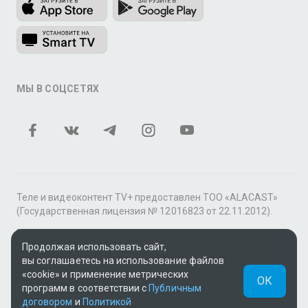
МЫ В СОЦСЕТЯХ
Теле и видеоконтент TV+ предоставлен ТОО «ALACAST»
(Государственная лицензия № 12016823 от 22.11.2012).
В рамках услуги «Видео по подписке» для «Пакета
Продолжая использовать сайт,
фильмов и сериалов tv+» контент предоставляется
вы соглашаетесь на использование файлов
онлайн-кинотеатром MEGOGO.
«cookie» и применение метрических
ОК
Поддержка: tvplus@telecom.kz
программ в соответствии с
Публичным
договором
и
Политикой
UUID: f9fa027c-c619-4360-99a8-3c54d47ae6b7