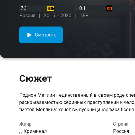
7.3
8.1
Россия
2015 – 2020
18+
Смотреть
Сюжет
Родион Меглин - единственный в своем роде спе
раскрываемостью серийных преступлений и челов
"метод Меглина" хочет выпускница юрфака Есеня
Жанр
Страна
, , Криминал
Россия