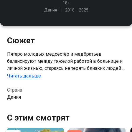
18+
Дания
2018 – 2025
Сюжет
Пятеро молодых медсестёр и медбратьев
балансируют между тяжёлой работой в больнице и
личной жизнью, стараясь не терять близких людей и
не черстветь по отношению к пациентам
Читать дальше
Посмотреть онлайн 5 сезон сериала Школа
Страна
медсестёр вы можете совершенно бесплатно в
Дания
хорошем HD качестве на Казахтелеком
С этим смотрят