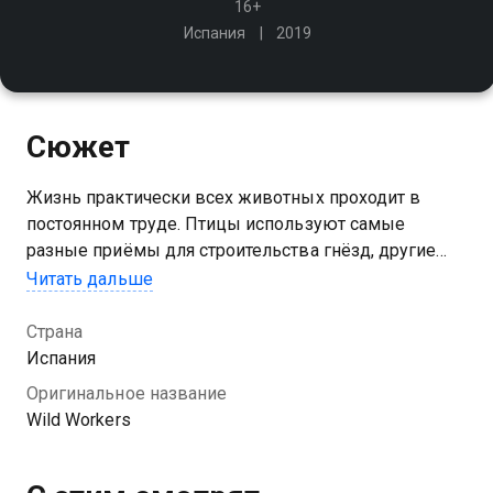
16+
Испания
2019
Сюжет
Жизнь практически всех животных проходит в
постоянном труде. Птицы используют самые
разные приёмы для строительства гнёзд, другие
животные возводят невероятные архитектурные
Читать дальше
конструкции. Многие из них придумывают
остроумные способы облегчить работу
Страна
Испания
Посмотреть онлайн 1 сезон сериала Зверята-
Оригинальное название
работяги вы можете совершенно бесплатно в
Wild Workers
хорошем HD качестве на Казахтелеком