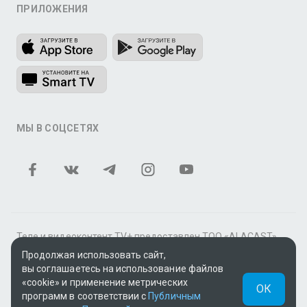
ПРИЛОЖЕНИЯ
МЫ В СОЦСЕТЯХ
Теле и видеоконтент TV+ предоставлен ТОО «ALACAST»
(Государственная лицензия № 12016823 от 22.11.2012).
Продолжая использовать сайт,
вы соглашаетесь на использование файлов
В рамках услуги «Видео по подписке» для «Пакета
«cookie» и применение метрических
фильмов и сериалов tv+» контент предоставляется
ОК
программ в соответствии с
Публичным
онлайн-кинотеатром MEGOGO.