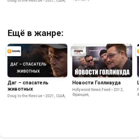
Doug to the Rescue • 2021, США,
Ещё в жанре:
Даг – спасатель
Новости Голливуда
животных
Hollywood News Feed • 2012,
F
Франция,
Doug to the Rescue • 2021, США,