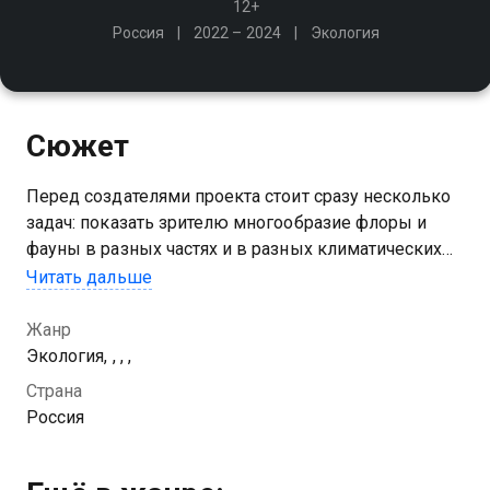
12+
Россия
2022 – 2024
Экология
Сюжет
Перед создателями проекта стоит сразу несколько
задач: показать зрителю многообразие флоры и
фауны в разных частях и в разных климатических
поясах огромной страны; рассказать о людях,
Читать дальше
которые работают в заповедниках; поднять тему
защиты природы
Жанр
Экология, , , ,
Посмотреть онлайн сезон сериала Заповедники РФ
Страна
вы можете совершенно бесплатно в хорошем HD
Россия
качестве на Казахтелеком