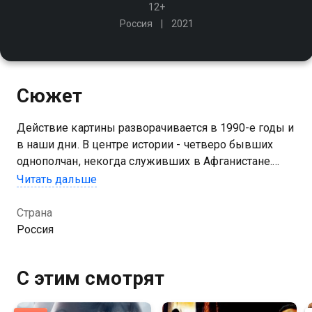
12+
Россия
2021
Сюжет
Действие картины разворачивается в 1990-е годы и
в наши дни. В центре истории - четверо бывших
однополчан, некогда служивших в Афганистане.
Вернувшись домой, они столкнулись с новой
Читать дальше
действительностью, адаптироваться в которой им
крайне непросто
Страна
Россия
С этим смотрят