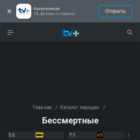
Казахтелеком
Открыть
ТВ, фильмы и сериалы
Главная
/
Каталог передач
/
Бессмертные
5.5
7.1