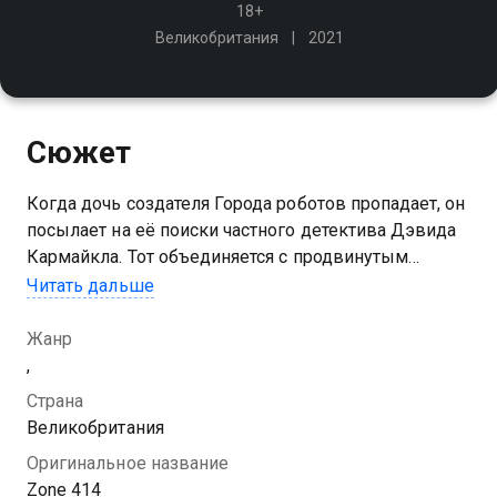
18+
Великобритания
2021
Сюжет
Когда дочь создателя Города роботов пропадает, он
посылает на её поиски частного детектива Дэвида
Кармайкла. Тот объединяется с продвинутым
искусственным интеллектом и начинает
Читать дальше
расследование. В ходе поисков Кармайкл узнаёт
историю создания Зоны 414
Жанр
,
Страна
Великобритания
Оригинальное название
Zone 414