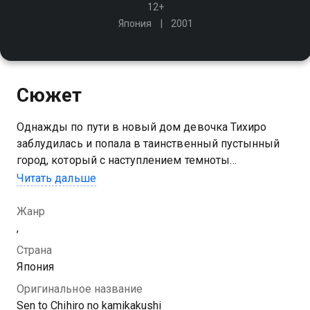
12+
Япония
2001
Сюжет
Однажды по пути в новый дом девочка Тихиро
заблудилась и попала в таинственный пустынный
город, который с наступлением темноты
превратился в пугающее царство призраков. Теперь
Читать дальше
Тихиро нужно найти способ вернуться обратно в мир
людей
Жанр
,
Страна
Япония
Оригинальное название
Sen to Chihiro no kamikakushi