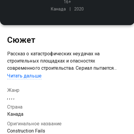
16+
Канада
2020
Сюжет
Рассказ о катастрофических неудачах на
строительных площадках и опасностях
современного строительства. Сериал пытается
разобраться в том, как и почему происходят
Читать дальше
катастрофы, и оценить масштабы урона
Жанр
, , , ,
Страна
Канада
Оригинальное название
Construction Fails