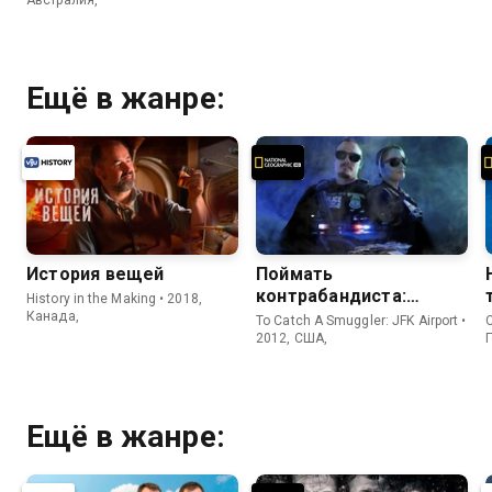
Ещё в жанре:
История вещей
Поймать
контрабандиста:
History in the Making • 2018,
Аэропорт Кеннеди
Канада,
To Catch A Smuggler: JFK Airport •
2012, США,
Ещё в жанре: