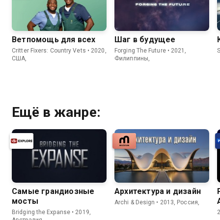
Ветпомощь для всех
Шаг в будущее
Critter Fixers: Country Vets • 2020,
Forging The Future • 2021,
S
США,
Филиппины,
Ещё в жанре:
Самые грандиозные
Архитектура и дизайн
мосты
Archi & Design • 2013, Россия,
Bridging the Expanse • 2019,
Австралия,