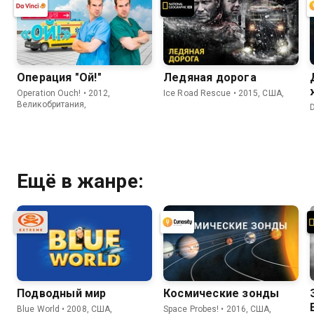
Операция "Ой!"
Ледяная дорога
Operation Ouch! • 2012,
Ice Road Rescue • 2015, США,
Великобритания,
Ещё в жанре:
Подводный мир
Космические зонды
Blue World • 2008, США,
Space Probes! • 2016, США,