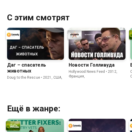
С этим смотрят
Даг – спасатель
Новости Голливуда
животных
Hollywood News Feed • 2012,
C
Франция,
Doug to the Rescue • 2021, США,
Ещё в жанре: