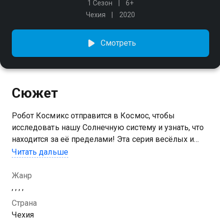
1 Сезон
6+
Чехия
2020
Смотреть
Сюжет
Робот Космикс отправится в Космос, чтобы
исследовать нашу Солнечную систему и узнать, что
находится за её пределами! Эта серия весёлых и
интересных короткометражных мультфильмов, из
Читать дальше
которых мы узнаем о загадках Вселенной!
Жанр
, , , ,
Страна
Чехия