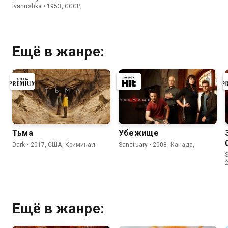
Ivanushka • 1953, СССР,
Ещё в жанре:
Тьма
Убежище
Dark • 2017, США, Криминал
Sanctuary • 2008, Канада,
S
Ещё в жанре: