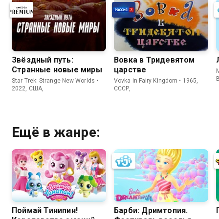
Звёздный путь:
Вовка в Тридевятом
Странные новые миры
царстве
Star Trek: Strange New Worlds •
Vovka in Fairy Kingdom • 1965,
2022, США,
СССР,
Ещё в жанре:
Поймай Тинипин!
Барби: Дримтопия.