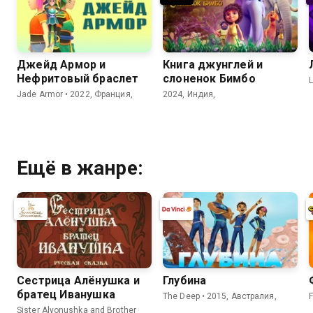
Джейд Армор и
Книга джунглей и
Нефритовый браслет
слоненок Бимбо
L
Jade Armor • 2022, Франция,
2024, Индия,
Ещё в жанре:
Сестрица Алёнушка и
Глубина
братец Иванушка
The Deep • 2015, Австралия,
F
Sister Alyonushka and Brother