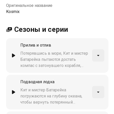
Оригинальное название
Kosmix
Сезоны и серии
Прилив и отлив
Потерявшись в море, Кит и мистер
Батарейка пытаются достать
компас с затонувшего корабля,
охраняемого двумя угрюмыми
капитанами
Подводная лодка
Кит и мистер Батарейка
погружаются на глубину океана,
чтобы вернуть потерянный
фотоаппарат мистера Батарейки