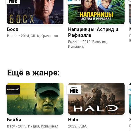
Босх
Напарницы: Астрид и
Рафаэлла
Bosch • 2014, США, Криминал
E
Puzzle • 2019, Бельгия,
Криминал
Ещё в жанре:
Бэйби
Halo
Baby • 2015, Индия, Криминал
2022, США,