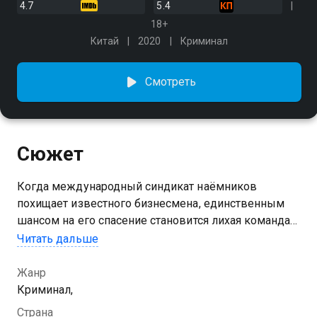
4.7
5.4
18+
Китай
2020
Криминал
Смотреть
Сюжет
Когда международный синдикат наёмников
похищает известного бизнесмена, единственным
шансом на его спасение становится лихая команда
"Авангард", не имеющая равных в мастерстве и
Читать дальше
дерзости
Жанр
Криминал,
Страна