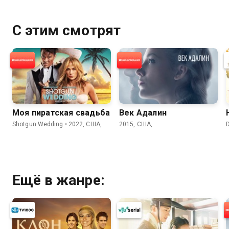
С этим смотрят
Моя пиратская свадьба
Век Адалин
Shotgun Wedding • 2022, США,
2015, США,
D
Ещё в жанре: