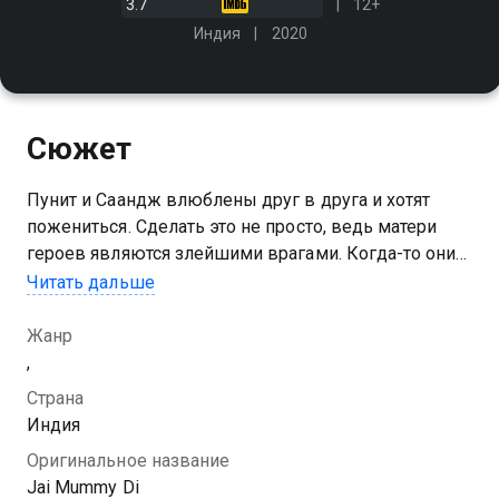
3.7
12+
Индия
2020
Сюжет
Пунит и Саандж влюблены друг в друга и хотят
пожениться. Сделать это не просто, ведь матери
героев являются злейшими врагами. Когда-то они
были лучшими подругами, но после неприятных
Читать дальше
инцидентов поссорились и не хотят видеть друг
друга
Жанр
,
Страна
Индия
Оригинальное название
Jai Mummy Di