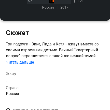
6.5
12+
Россия
2017
Сюжет
Три подруги - Зина, Лида и Катя - живут вместе со
своими взрослыми детьми. Вечный "квартирный
вопрос" переплетается с такой же вечной темой
"отцов и детей". И в один прекрасный день дамы
Читать дальше
решают уехать и освободить своих детей от
накопившихся проблем…
Жанр
,
Страна
Россия