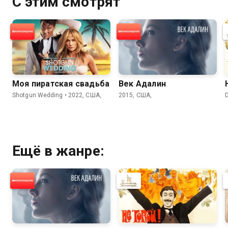
С этим смотрят
Моя пиратская свадьба
Век Адалин
Shotgun Wedding • 2022, США,
2015, США,
D
Ещё в жанре: