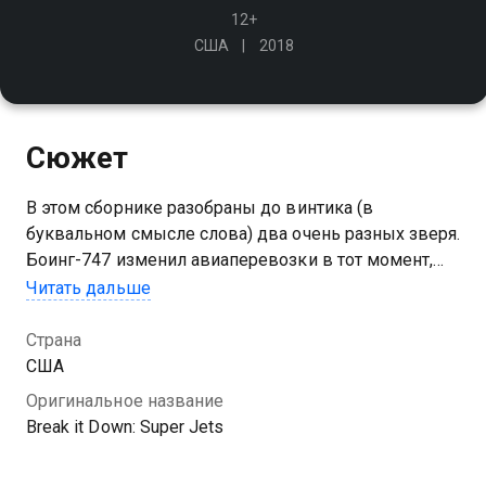
12+
США
2018
Сюжет
В этом сборнике разобраны до винтика (в
буквальном смысле слова) два очень разных зверя.
Боинг-747 изменил авиаперевозки в тот момент,
когда более 50 лет назад впервые поднялся в
Читать дальше
воздух
Страна
США
Оригинальное название
Break it Down: Super Jets