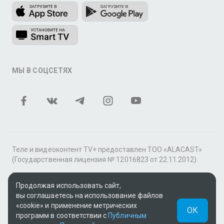
МЫ В СОЦСЕТЯХ
Теле и видеоконтент TV+ предоставлен ТОО «ALACAST»
(Государственная лицензия № 12016823 от 22.11.2012).
В рамках услуги «Видео по подписке» для «Пакета
Продолжая использовать сайт,
фильмов и сериалов tv+» контент предоставляется
вы соглашаетесь на использование файлов
онлайн-кинотеатром MEGOGO.
«cookie» и применение метрических
ОК
Поддержка: tvplus@telecom.kz
программ в соответствии с
Публичным