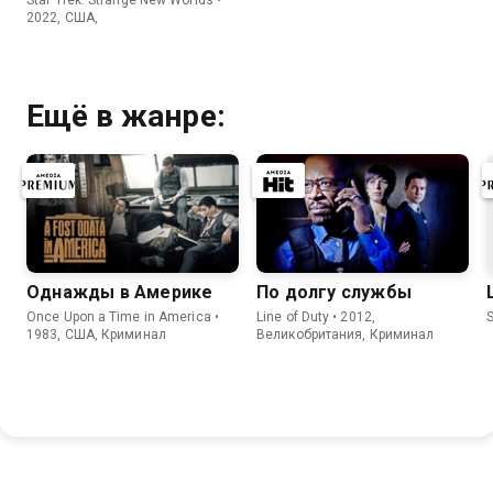
2022, США,
Ещё в жанре:
Однажды в Америке
По долгу службы
Once Upon a Time in America •
Line of Duty • 2012,
S
1983, США, Криминал
Великобритания, Криминал