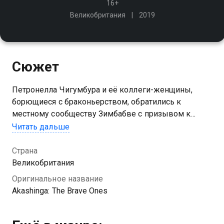
16+
Великобритания
2019
Сюжет
Петронелла Чигумбура и её коллеги-женщины,
борющиеся с браконьерством, обратились к
местному сообществу Зимбабве с призывом к
матерям-одиночкам, брошенным жёнам и жертвам
Читать дальше
сексуального и домашнего насилия записаться на
интенсивный тренировочный отбор
Страна
Великобритания
Оригинальное название
Akashinga: The Brave Ones