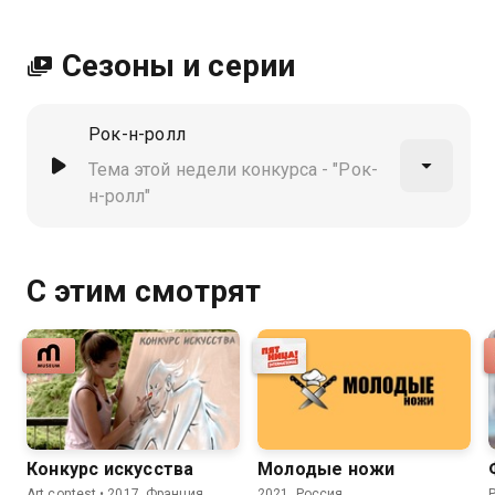
Сезоны и серии
Рок-н-ролл
Тема этой недели конкурса - "Рок-
н-ролл"
С этим смотрят
Конкурс искусства
Молодые ножи
Art contest • 2017, Франция,
2021, Россия,
P