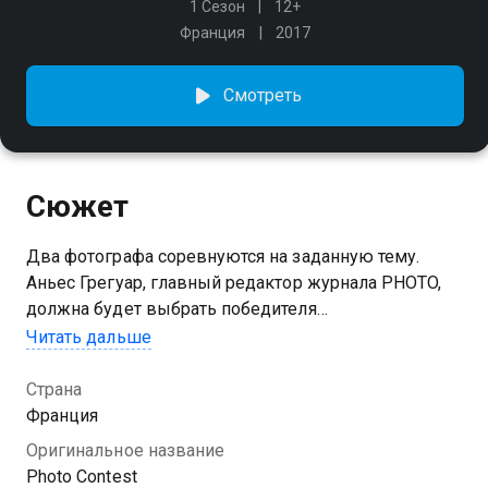
1 Сезон
12+
Франция
2017
Смотреть
Сюжет
Два фотографа соревнуются на заданную тему.
Аньес Грегуар, главный редактор журнала PHOTO,
должна будет выбрать победителя
Читать дальше
Посмотреть онлайн сезон сериала Фотоконкурс вы
можете совершенно бесплатно в хорошем HD
Страна
качестве на Казахтелеком
Франция
Оригинальное название
Photo Contest