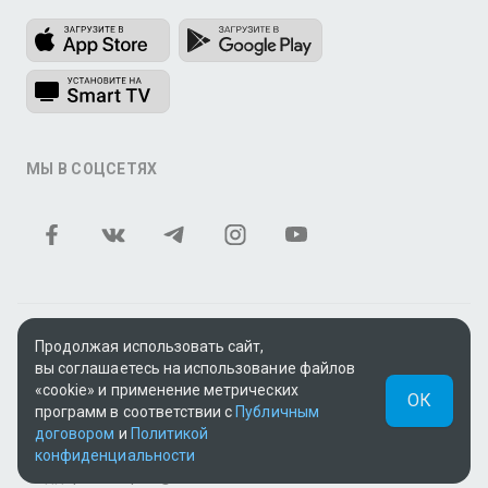
МЫ В СОЦСЕТЯХ
Теле и видеоконтент TV+ предоставлен ТОО «ALACAST»
Продолжая использовать сайт,
(Государственная лицензия № 12016823 от 22.11.2012).
вы соглашаетесь на использование файлов
«cookie» и применение метрических
В рамках услуги «Видео по подписке» для «Пакета
ОК
программ в соответствии с
Публичным
фильмов и сериалов tv+» контент предоставляется
договором
и
Политикой
онлайн-кинотеатром MEGOGO.
конфиденциальности
Поддержка: tvplus@telecom.kz