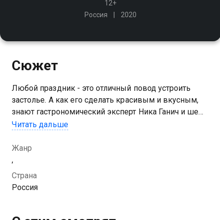
12+
Россия
2020
Сюжет
Любой праздник - это отличный повод устроить
застолье. А как его сделать красивым и вкусным,
знают гастрономический эксперт Ника Ганич и шеф-
повар Григорий Мосин. Их рецепты помогут сделать
Читать дальше
ваш праздник незабываемым
Жанр
Посмотреть онлайн 1 сезон сериала Вкус праздника
,
вы можете совершенно бесплатно в хорошем HD
Страна
качестве на Казахтелеком
Россия