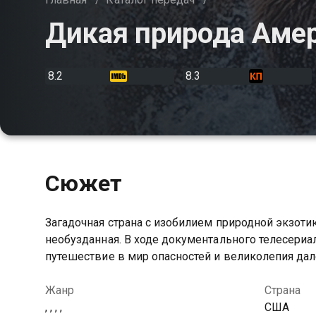
Дикая природа Аме
8.2
8.3
Сюжет
Загадочная страна с изобилием природной экзотик
необузданная. В ходе документального телесериа
путешествие в мир опасностей и великолепия дал
Жанр
Страна
, , , ,
США