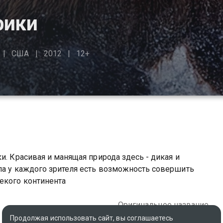
рики
США
2012
12+
и. Красивая и манящая природа здесь - дикая и
ла у каждого зрителя есть возможность совершить
екого континента
Оригинальное название
Untamed America
Продолжая использовать сайт, вы соглашаетесь