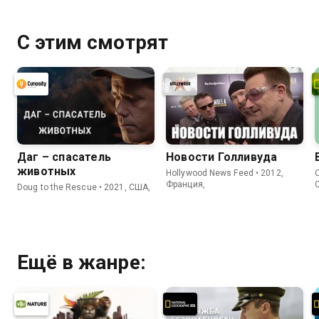
С этим смотрят
Даг – спасатель
Новости Голливуда
животных
Hollywood News Feed • 2012,
C
Франция,
Doug to the Rescue • 2021, США,
Ещё в жанре: