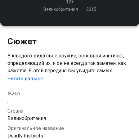
12+
Великобритания
2015
Сюжет
У каждого вида своё оружие, основной инстинкт,
определяющий их, и он не всегда так заметен, как
кажется. В этой передаче вы увидите самых
необычных убийц, любовников, героев, солдат и
Читать дальше
безумцев нашей планеты
Жанр
,
Страна
Великобритания
Оригинальное название
Deadly Instincts