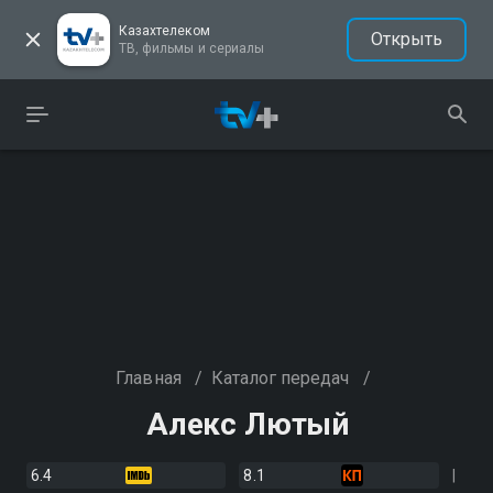
Казахтелеком
Открыть
ТВ, фильмы и сериалы
Главная
/
Каталог передач
/
Алекс Лютый
6.4
8.1