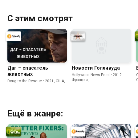
С этим смотрят
Даг – спасатель
Новости Голливуда
животных
Hollywood News Feed • 2012,
C
Франция,
Doug to the Rescue • 2021, США,
Ещё в жанре: