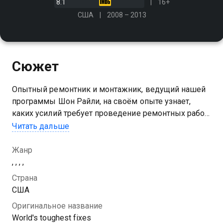
8.1
16+
США
2008 – 2013
Сюжет
Опытный ремонтник и монтажник, ведущий нашей
программы Шон Райли, на своём опыте узнает,
каких усилий требует проведение ремонтных работ
на различных промышленных объектах, от
Читать дальше
высоковольтных линий электропередач до
атомных электростанций
Жанр
, , , ,
Страна
США
Оригинальное название
World's toughest fixes