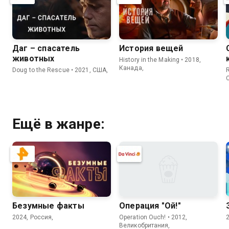
Даг – спасатель
История вещей
животных
History in the Making • 2018,
Канада,
Doug to the Rescue • 2021, США,
R
Ещё в жанре:
Безумные факты
Операция "Ой!"
2024, Россия,
Operation Ouch! • 2012,
Великобритания,