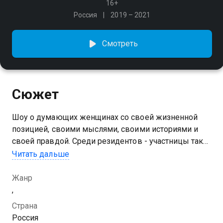
16+
Россия
2019 – 2021
Смотреть
Сюжет
Шоу о думающих женщинах со своей жизненной
позицией, своими мыслями, своими историями и
своей правдой. Среди резидентов - участницы таких
проектов, как "Открытый микрофон", "Stand Up" и
Читать дальше
"Comedy Battle"
Жанр
,
Страна
Россия