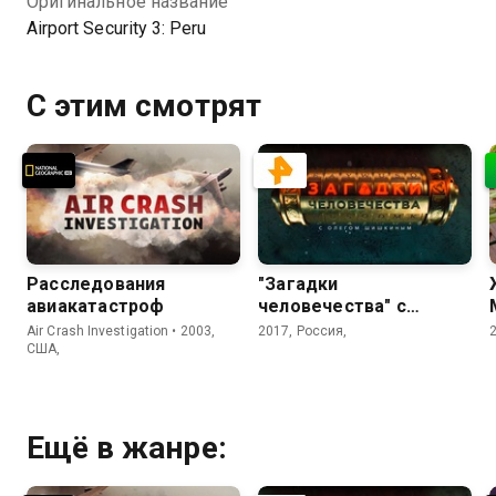
Оригинальное название
Airport Security 3: Peru
С этим смотрят
Расследования
"Загадки
авиакатастроф
человечества" с
Олегом Шишкиным
Air Crash Investigation • 2003,
2017, Россия,
США,
Ещё в жанре: