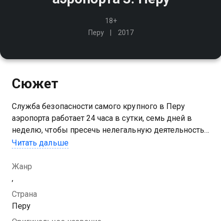
18+
Перу
2017
Сюжет
Служба безопасности самого крупного в Перу
аэропорта работает 24 часа в сутки, семь дней в
неделю, чтобы пресечь нелегальную деятельность
преступников. Самая большая проблема:
Читать дальше
контрабанда кокаина
Жанр
,
Страна
Перу