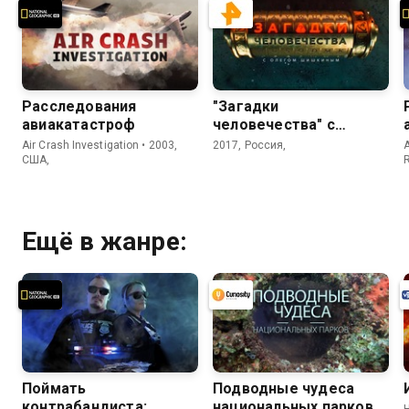
Расследования
"Загадки
авиакатастроф
человечества" с
Олегом Шишкиным
Air Crash Investigation • 2003,
2017, Россия,
A
США,
R
Ещё в жанре:
Поймать
Подводные чудеса
контрабандиста:
национальных парков
H